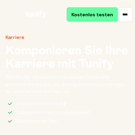
Kostenlos testen
Karriere
Komponieren Sie Ihre
Karriere mit Tunify
Werden Sie Teil unseres innovativen Teams und
gestalten Sie die Zukunft des legalen Musikstreamings
für Unternehmen weltweit mit.
Innovation mit Wirkung
Zusammenarbeit mit Leidenschaft
Wachstum mit Sinn