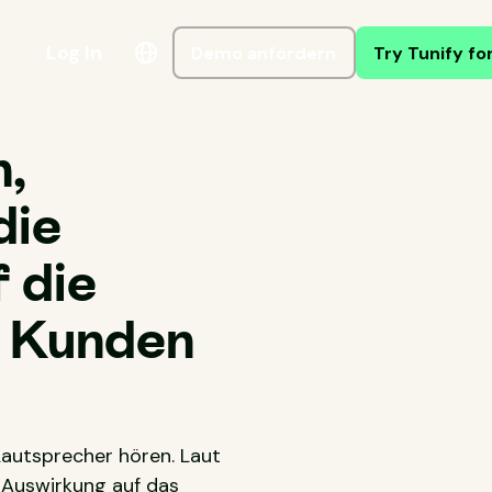
Log In
Demo anfordern
Try Tunify fo
h,
die
f die
r Kunden
Lautsprecher hören. Laut
 Auswirkung auf das