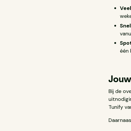
Vee
weke
Snel
vanu
Spot
één 
Jouw
Bij de ov
uitnodigi
Tunify va
Daarnaast