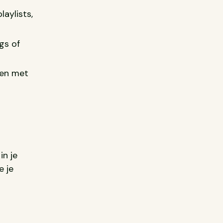
laylists,
gs of
ren met
in je
e je