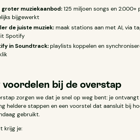
l groter muziekaanbod:
125 miljoen songs en 2.000+ p
lijks bijgewerkt
ler de juiste muziek:
maak stations aan met AI, via ta
it Spotify
ify in Soundtrack:
playlists koppelen en synchronise
klik
 voordelen bij de overstap
erstap zorgen we dat je snel op weg bent: je ontvangt 
ng heldere stappen en een voorstel dat aansluit bij ho
ndaag gebruikt.
 krijg je: