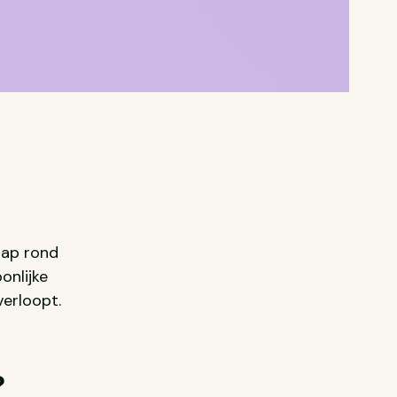
tap rond
onlijke
verloopt.
?