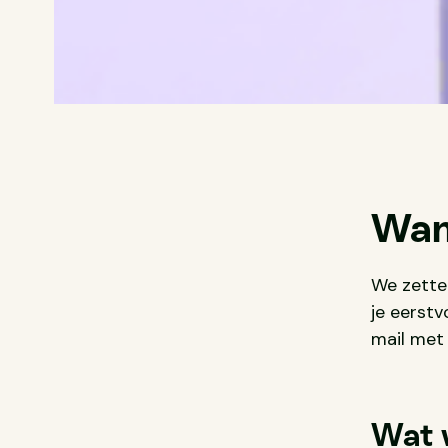
Wan
We zette
je eerstv
mail met 
Wat 