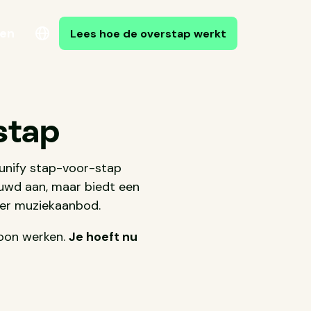
gen
Lees hoe de overstap werkt
stap
Tunify stap-voor-stap
uwd aan, maar biedt een
ter muziekaanbod.
woon werken.
Je hoeft nu