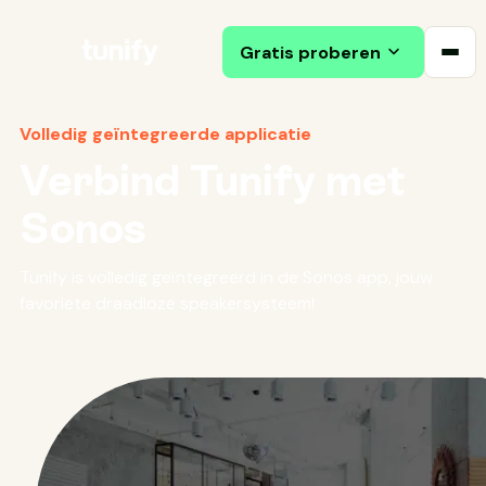
Gratis proberen
Volledig geïntegreerde applicatie
Verbind Tunify met
Sonos
Tunify is volledig geïntegreerd in de Sonos app, jouw
favoriete draadloze speakersysteem!