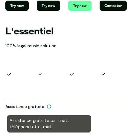
Try now
Try now
Try now
Contacter
L’essentiel
100% legal music solution
Assistance gratuite
Assistance gratuite par chat,
téléphone et e-mail