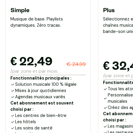
Simple
Plus
Musique de base. Playlists
Sélectionnez e
dynamiques. Zéro tracas.
chaînes musica
bande-son uni
€
22,49
€
32,
€ 24.99
/par zone et par mois
/par zone et 
Fonctionnalités principales :
Fonctionnalité
Solution musicale 100 % légale
Tous les ato
Mises à jour quotidiennes
Personnalise
Agendas musicaux variés
musicales
Cet abonnement est souvent
Créez des a
choisi par :
Cet abonneme
Les centres de bien-être
choisi par :
Les hôtels
Les magasi
Les soins de santé
Les restaura